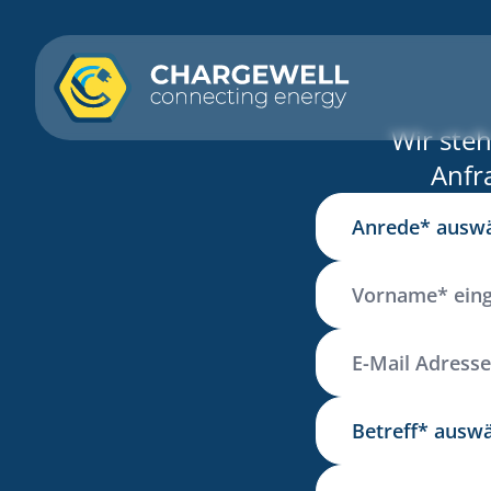
Startseite
Wir ste
Anfr
Persönliche Informa
Anrede
Vorname
E-Mail Adresse
Anfragen Informatio
Betreff
Nachricht