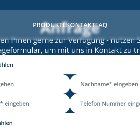
Anfrage
PRODUKTE
KONTAKT
FAQ
hen Ihnen gerne zur Verfügung - nutzen S
ageformular, um mit uns in Kontakt zu tr
tionen
Nachname
Telefon Nummer
nen