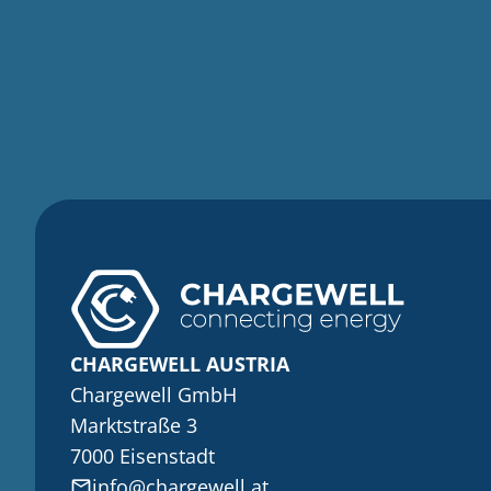
Startseite
CHARGEWELL AUSTRIA
Chargewell GmbH
Marktstraße 3
7000 Eisenstadt
info@chargewell.at
mail